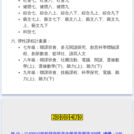
社會七
、
社會八
、
社會九
健體七
、
健體八
、
健體九
綜合七
、
綜合八上
、
綜合八下
、
綜合九上
、
綜合九下
藝文七上
、
藝文七下
、
藝文八上
、
藝文八下
、
藝文九
上
、
藝文九下
科技七
六. 彈性課程計畫書：
七年級：
聯課班會
、
多元閱讀探究
、
創意科學體驗課
程
、
創新數遊
、
籃球社
、
讀寫人文
八年級：
聯課班會
、
社團活動
、
電腦
、
閱讀
、
選修數
學(上)
、
選修數學(下)
、
聽力(上)
、
聽力(下)
九年級：
聯課班會
、
技藝課程
、
科學探究
、
電腦
、
聽
力(上)
、
聽力(下)
地 址：[540004]南投縣南投市內興里新興路309號 總機：049-