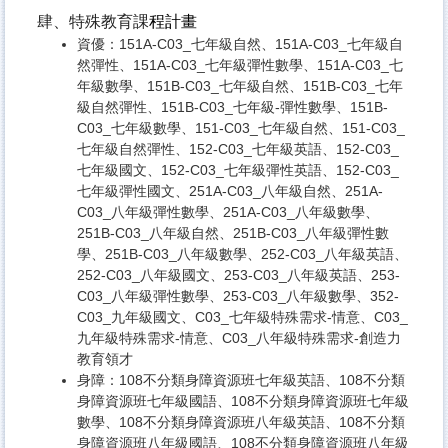
肆、特殊教育課
程計畫
資優：
151A-C03_七年級自然
、
151A-C03_七年級自
然彈性
、
151A-C03_七年級彈性數學
、
151A-C03_七
年級數學
、
151B-C03_七年級自然
、
151B-C03_七年
級自然彈性
、
151B-C03_七年級-彈性數學
、
151B-
C03_七年級數學
、
151-C03_七年級自然
、
151-C03_
七年級自然彈性
、
152-C03_七年級英語
、
152-C03_
七年級國文
、
152-C03_七年級彈性英語
、
152-C03_
七年級彈性國文
、
251A-C03_八年級自然
、
251A-
C03_八年級彈性數學
、
251A-C03_八年級數學
、
251B-C03_八年級自然
、
251B-C03_八年級彈性數
學
、
251B-C03_八年級數學
、
252-C03_八年級英語
、
252-C03_八年級國文
、
253-C03_八年級英語
、
253-
C03_八年級彈性數學
、
253-C03_八年級數學
、
352-
C03_九年級國文
、
C03_七年級特殊需求-情意
、
C03_
九年級特殊需求-情意
、
C03_八年級特殊需求-創造力
教育領才
身障：
108不分類身障資源班七年級英語
、
108不分類
身障資源班七年級國語
、
108不分類身障資源班七年級
數學
、
108不分類身障資源班八年級英語
、
108不分類
身障資源班八年級國語
、
108不分類身障資源班八年級