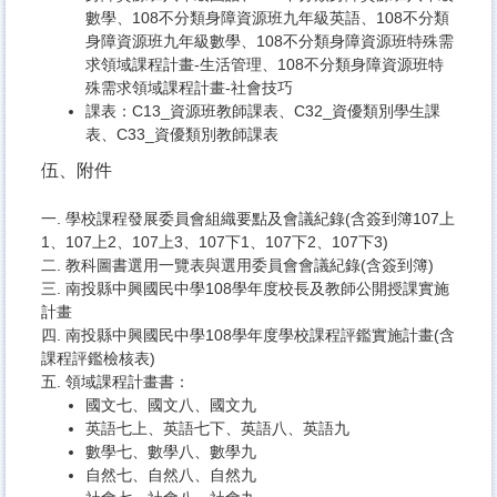
數學
、
108不分類身障資源班九年級英語
、
108不分類
身障資源班九年級數學
、
108不分類身障資源班特殊需
求領域課程計畫-生活管理
、
108不分類身障資源班特
殊需求領域課程計畫-社會技巧
課表：
C13_資源班教師課表
、
C32_資優類別學生課
表
、
C33_資優類別教師課表
伍、附件
一.
學校課程發展委員會組織要點
及會議紀錄(含簽到簿
107上
1
、
107上2
、
107上3
、
107下1
、
107下2
、
107下3
)
二.
教科圖書選用一覽表與選用委員會會議紀錄
(含簽到簿)
三.
南投縣中興國民中學108學年度校長及教師公開授課實施
計畫
四.
南投縣中興國民中學108學年度學校課程評鑑實施計畫(含
課程評鑑檢核表)
五. 領域課程計畫書：
國文七
、
國文八
、
國文九
英語七上
、
英語七下
、
英語八
、
英語九
數學七
、
數學八
、
數學九
自然七
、
自然八
、
自然九